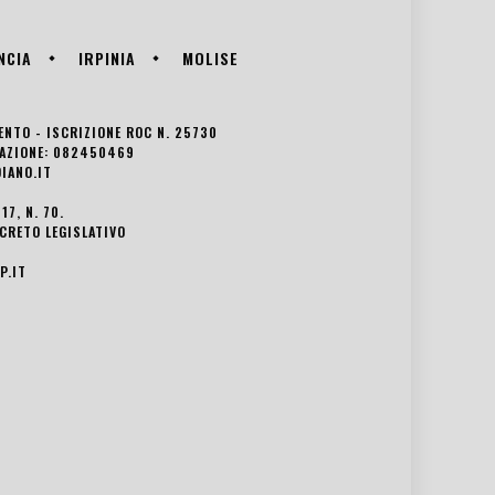
NCIA
IRPINIA
MOLISE
VENTO - ISCRIZIONE ROC N. 25730
EDAZIONE: 082450469
IANO.IT
7, N. 70.
ECRETO LEGISLATIVO
P.IT