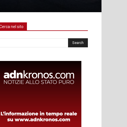
Cerca nel sito
rca