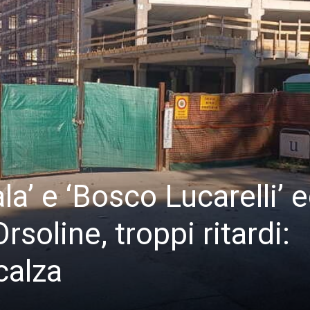
la’ e ‘Bosco Lucarelli’ 
soline, troppi ritardi:
calza