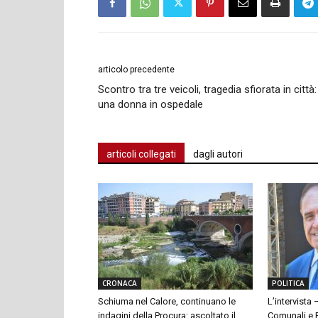
articolo precedente
Scontro tra tre veicoli, tragedia sfiorata in città:
una donna in ospedale
articoli collegati
dagli autori
CRONACA
POLITICA
Schiuma nel Calore, continuano le
L’intervista 
indagini della Procura: ascoltato il
Comunali e P