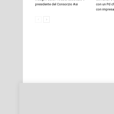
presidente del Consorzio Asi
con un Pd ch
con impresari