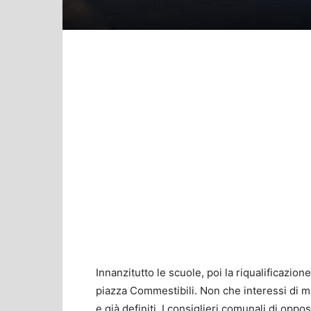
Innanzitutto le scuole, poi la riqualificazion
piazza Commestibili. Non che interessi di m
e già definiti. I consiglieri comunali di op