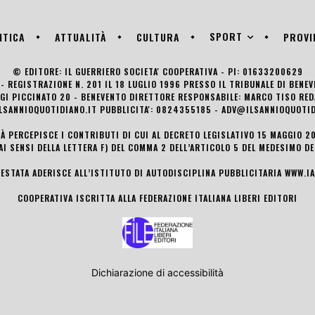
SPORT
ITICA
ATTUALITÀ
CULTURA
PROVI
© EDITORE: IL GUERRIERO SOCIETA' COOPERATIVA - PI: 01633200629
- REGISTRAZIONE N. 201 IL 18 LUGLIO 1996 PRESSO IL TRIBUNALE DI BENE
UIGI PICCINATO 20 - BENEVENTO DIRETTORE RESPONSABILE: MARCO TISO R
LSANNIOQUOTIDIANO.IT PUBBLICITA': 0824355185 - ADV@ILSANNIOQUOTID
TÀ PERCEPISCE I CONTRIBUTI DI CUI AL DECRETO LEGISLATIVO 15 MAGGIO 201
AI SENSI DELLA LETTERA F) DEL COMMA 2 DELL’ARTICOLO 5 DEL MEDESIMO D
TESTATA ADERISCE ALL’ISTITUTO DI AUTODISCIPLINA PUBBLICITARIA
WWW.IA
COOPERATIVA ISCRITTA ALLA FEDERAZIONE ITALIANA LIBERI EDITORI
Dichiarazione di accessibilità