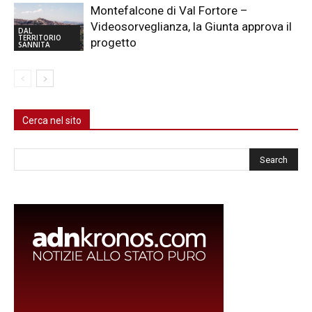
Montefalcone di Val Fortore –
Videosorveglianza, la Giunta approva il
DAL
TERRITORIO
progetto
SANNITA
Cerca nel sito
Cerca