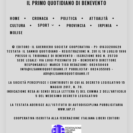
IL PRIMO QUOTIDIANO DI
BENEVENTO
HOME
CRONACA
POLITICA
ATTUALITÀ
SPORT
CULTURA
PROVINCIA
IRPINIA
MOLISE
© EDITORE: IL GUERRIERO SOCIETA' COOPERATIVA - PI: 01633200629
TESTATA: IL SANNIO QUOTIDIANO - REGISTRAZIONE N. 201 IL 18 LUGLIO 1996
PRESSO IL TRIBUNALE DI BENEVENTO - ISCRIZIONE ROC N. 25730
SEDE LEGALE: VIA LUIGI PICCINATO 20 - BENEVENTO DIRETTORE
RESPONSABILE: MARCO TISO REDAZIONE: 082450469
INFO@ILSANNIOQUOTIDIANO.IT PUBBLICITA': 0824355185 -
ADV@ILSANNIOQUOTIDIANO.IT
LA SOCIETÀ PERCEPISCE I CONTRIBUTI DI CUI AL DECRETO LEGISLATIVO 15
MAGGIO 2017, N. 70.
INDICAZIONE RESA AI SENSI DELLA LETTERA F) DEL COMMA 2 DELL’ARTICOLO
5 DEL MEDESIMO DECRETO LEGISLATIVO
LA TESTATA ADERISCE ALL’ISTITUTO DI AUTODISCIPLINA PUBBLICITARIA
WWW.IAP.IT
COOPERATIVA ISCRITTA ALLA FEDERAZIONE ITALIANA LIBERI EDITORI