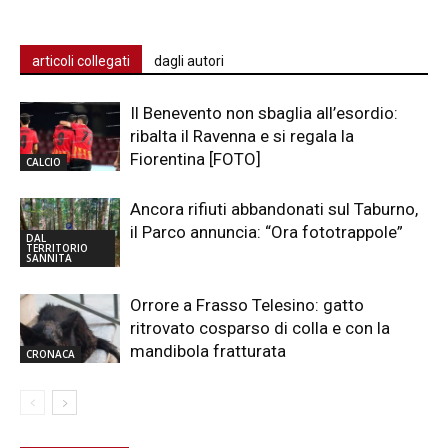
articoli collegati
dagli autori
Il Benevento non sbaglia all’esordio:
ribalta il Ravenna e si regala la
Fiorentina [FOTO]
CALCIO
Ancora rifiuti abbandonati sul Taburno,
il Parco annuncia: “Ora fototrappole”
DAL
TERRITORIO
SANNITA
Orrore a Frasso Telesino: gatto
ritrovato cosparso di colla e con la
mandibola fratturata
CRONACA