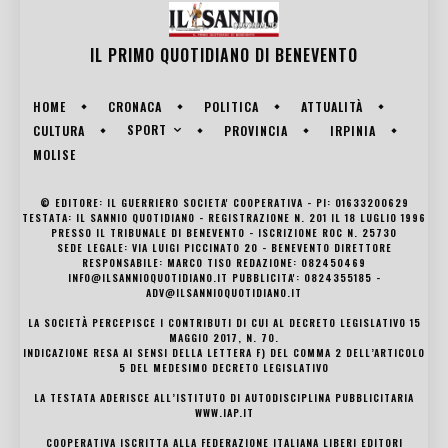
IL PRIMO QUOTIDIANO DI
BENEVENTO
HOME
CRONACA
POLITICA
ATTUALITÀ
SPORT
CULTURA
PROVINCIA
IRPINIA
MOLISE
© EDITORE: IL GUERRIERO SOCIETA' COOPERATIVA - PI: 01633200629
TESTATA: IL SANNIO QUOTIDIANO - REGISTRAZIONE N. 201 IL 18 LUGLIO 1996
PRESSO IL TRIBUNALE DI BENEVENTO - ISCRIZIONE ROC N. 25730
SEDE LEGALE: VIA LUIGI PICCINATO 20 - BENEVENTO DIRETTORE
RESPONSABILE: MARCO TISO REDAZIONE: 082450469
INFO@ILSANNIOQUOTIDIANO.IT PUBBLICITA': 0824355185 -
ADV@ILSANNIOQUOTIDIANO.IT
LA SOCIETÀ PERCEPISCE I CONTRIBUTI DI CUI AL DECRETO LEGISLATIVO 15
MAGGIO 2017, N. 70.
INDICAZIONE RESA AI SENSI DELLA LETTERA F) DEL COMMA 2 DELL’ARTICOLO
5 DEL MEDESIMO DECRETO LEGISLATIVO
LA TESTATA ADERISCE ALL’ISTITUTO DI AUTODISCIPLINA PUBBLICITARIA
WWW.IAP.IT
COOPERATIVA ISCRITTA ALLA FEDERAZIONE ITALIANA LIBERI EDITORI