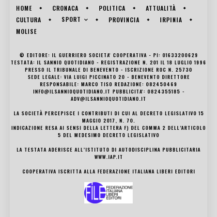
HOME
CRONACA
POLITICA
ATTUALITÀ
SPORT
CULTURA
PROVINCIA
IRPINIA
MOLISE
© EDITORE: IL GUERRIERO SOCIETA' COOPERATIVA - PI: 01633200629
TESTATA: IL SANNIO QUOTIDIANO - REGISTRAZIONE N. 201 IL 18 LUGLIO 1996
PRESSO IL TRIBUNALE DI BENEVENTO - ISCRIZIONE ROC N. 25730
SEDE LEGALE: VIA LUIGI PICCINATO 20 - BENEVENTO DIRETTORE
RESPONSABILE: MARCO TISO REDAZIONE: 082450469
INFO@ILSANNIOQUOTIDIANO.IT PUBBLICITA': 0824355185 -
ADV@ILSANNIOQUOTIDIANO.IT
LA SOCIETÀ PERCEPISCE I CONTRIBUTI DI CUI AL DECRETO LEGISLATIVO 15
MAGGIO 2017, N. 70.
INDICAZIONE RESA AI SENSI DELLA LETTERA F) DEL COMMA 2 DELL’ARTICOLO
5 DEL MEDESIMO DECRETO LEGISLATIVO
LA TESTATA ADERISCE ALL’ISTITUTO DI AUTODISCIPLINA PUBBLICITARIA
WWW.IAP.IT
COOPERATIVA ISCRITTA ALLA FEDERAZIONE ITALIANA LIBERI EDITORI