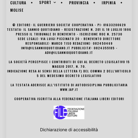
SPORT
CULTURA
PROVINCIA
IRPINIA
MOLISE
© EDITORE: IL GUERRIERO SOCIETA' COOPERATIVA - PI: 01633200629
TESTATA: IL SANNIO QUOTIDIANO - REGISTRAZIONE N. 201 IL 18 LUGLIO 1996
PRESSO IL TRIBUNALE DI BENEVENTO - ISCRIZIONE ROC N. 25730
SEDE LEGALE: VIA LUIGI PICCINATO 20 - BENEVENTO DIRETTORE
RESPONSABILE: MARCO TISO REDAZIONE: 082450469
INFO@ILSANNIOQUOTIDIANO.IT PUBBLICITA': 0824355185 -
ADV@ILSANNIOQUOTIDIANO.IT
LA SOCIETÀ PERCEPISCE I CONTRIBUTI DI CUI AL DECRETO LEGISLATIVO 15
MAGGIO 2017, N. 70.
INDICAZIONE RESA AI SENSI DELLA LETTERA F) DEL COMMA 2 DELL’ARTICOLO
5 DEL MEDESIMO DECRETO LEGISLATIVO
LA TESTATA ADERISCE ALL’ISTITUTO DI AUTODISCIPLINA PUBBLICITARIA
WWW.IAP.IT
COOPERATIVA ISCRITTA ALLA FEDERAZIONE ITALIANA LIBERI EDITORI
Dichiarazione di accessibilità