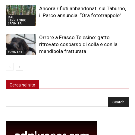
Ancora rifiuti abbandonati sul Taburno,
il Parco annuncia: “Ora fototrappole”
DAL
TERRITORIO
SANNITA
Orrore a Frasso Telesino: gatto
ritrovato cosparso di colla e con la
mandibola fratturata
CRONACA
Cerca nel sito
Cerca