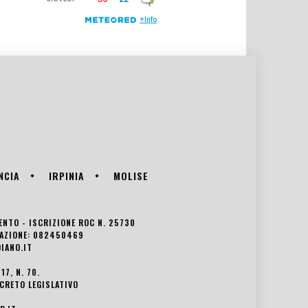
NCIA
IRPINIA
MOLISE
VENTO - ISCRIZIONE ROC N. 25730
EDAZIONE: 082450469
IANO.IT
7, N. 70.
ECRETO LEGISLATIVO