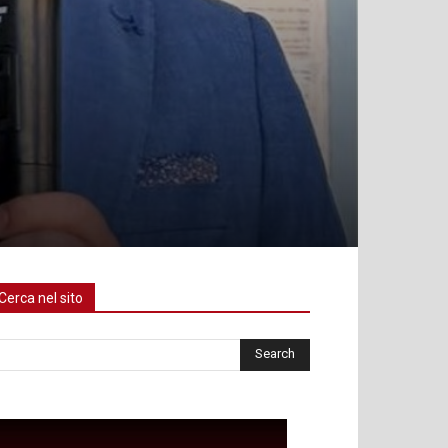
a
Cerca nel sito
rca