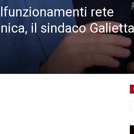
lfunzionamenti rete
nica, il sindaco Galiett
Ce