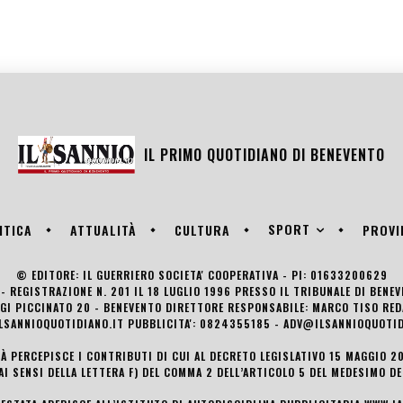
IL PRIMO QUOTIDIANO DI
BENEVENTO
SPORT
ITICA
ATTUALITÀ
CULTURA
PROVI
© EDITORE: IL GUERRIERO SOCIETA' COOPERATIVA - PI: 01633200629
- REGISTRAZIONE N. 201 IL 18 LUGLIO 1996 PRESSO IL TRIBUNALE DI BENE
UIGI PICCINATO 20 - BENEVENTO DIRETTORE RESPONSABILE: MARCO TISO R
LSANNIOQUOTIDIANO.IT PUBBLICITA': 0824355185 - ADV@ILSANNIOQUOTID
TÀ PERCEPISCE I CONTRIBUTI DI CUI AL DECRETO LEGISLATIVO 15 MAGGIO 201
AI SENSI DELLA LETTERA F) DEL COMMA 2 DELL’ARTICOLO 5 DEL MEDESIMO D