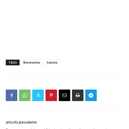
TAGS
Benevento
Sannio
articolo precedente