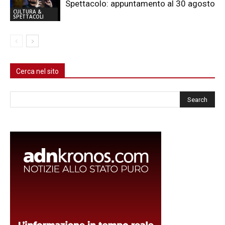
Spettacolo: appuntamento al 30 agosto
CULTURA &
SPETTACOLI
Cerca nel sito
Cerca