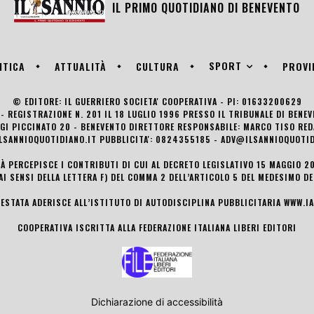
IL PRIMO QUOTIDIANO DI
BENEVENTO
SPORT
ITICA
ATTUALITÀ
CULTURA
PROVI
© EDITORE: IL GUERRIERO SOCIETA' COOPERATIVA - PI: 01633200629
- REGISTRAZIONE N. 201 IL 18 LUGLIO 1996 PRESSO IL TRIBUNALE DI BENE
UIGI PICCINATO 20 - BENEVENTO DIRETTORE RESPONSABILE: MARCO TISO R
LSANNIOQUOTIDIANO.IT PUBBLICITA': 0824355185 - ADV@ILSANNIOQUOTID
TÀ PERCEPISCE I CONTRIBUTI DI CUI AL DECRETO LEGISLATIVO 15 MAGGIO 201
AI SENSI DELLA LETTERA F) DEL COMMA 2 DELL’ARTICOLO 5 DEL MEDESIMO D
TESTATA ADERISCE ALL’ISTITUTO DI AUTODISCIPLINA PUBBLICITARIA
WWW.IA
COOPERATIVA ISCRITTA ALLA FEDERAZIONE ITALIANA LIBERI EDITORI
Dichiarazione di accessibilità