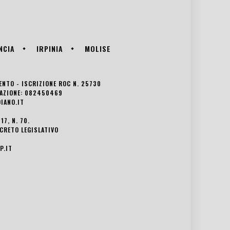
NCIA
IRPINIA
MOLISE
VENTO - ISCRIZIONE ROC N. 25730
EDAZIONE: 082450469
IANO.IT
7, N. 70.
ECRETO LEGISLATIVO
P.IT