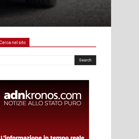
Cerca nel sito
rca