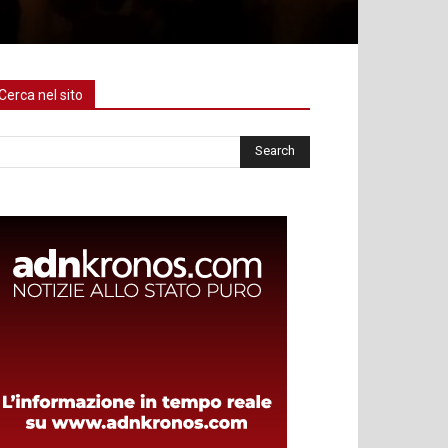
Cerca nel sito
rca