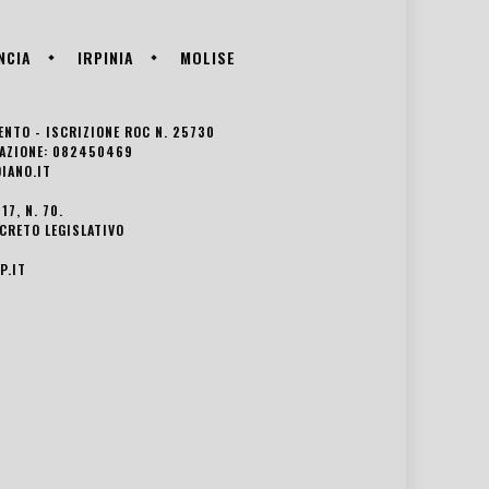
NCIA
IRPINIA
MOLISE
VENTO - ISCRIZIONE ROC N. 25730
EDAZIONE: 082450469
IANO.IT
7, N. 70.
ECRETO LEGISLATIVO
P.IT