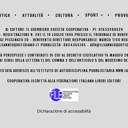
SPORT
ITICA
ATTUALITÀ
CULTURA
PROVI
© EDITORE: IL GUERRIERO SOCIETA' COOPERATIVA - PI: 01633200629
- REGISTRAZIONE N. 201 IL 18 LUGLIO 1996 PRESSO IL TRIBUNALE DI BENE
UIGI PICCINATO 20 - BENEVENTO DIRETTORE RESPONSABILE: MARCO TISO R
LSANNIOQUOTIDIANO.IT PUBBLICITA': 0824355185 - ADV@ILSANNIOQUOTID
TÀ PERCEPISCE I CONTRIBUTI DI CUI AL DECRETO LEGISLATIVO 15 MAGGIO 201
AI SENSI DELLA LETTERA F) DEL COMMA 2 DELL’ARTICOLO 5 DEL MEDESIMO D
TESTATA ADERISCE ALL’ISTITUTO DI AUTODISCIPLINA PUBBLICITARIA
WWW.IA
COOPERATIVA ISCRITTA ALLA FEDERAZIONE ITALIANA LIBERI EDITORI
Dichiarazione di accessibilità