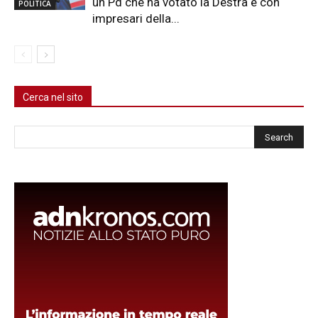
un Pd che ha votato la Destra e con
POLITICA
impresari della...
Cerca nel sito
Cerca