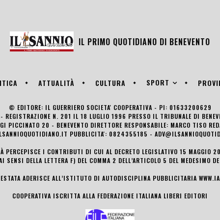
IL PRIMO QUOTIDIANO DI
BENEVENTO
SPORT
ITICA
ATTUALITÀ
CULTURA
PROVI
© EDITORE: IL GUERRIERO SOCIETA' COOPERATIVA - PI: 01633200629
- REGISTRAZIONE N. 201 IL 18 LUGLIO 1996 PRESSO IL TRIBUNALE DI BENE
UIGI PICCINATO 20 - BENEVENTO DIRETTORE RESPONSABILE: MARCO TISO R
LSANNIOQUOTIDIANO.IT PUBBLICITA': 0824355185 - ADV@ILSANNIOQUOTID
TÀ PERCEPISCE I CONTRIBUTI DI CUI AL DECRETO LEGISLATIVO 15 MAGGIO 201
AI SENSI DELLA LETTERA F) DEL COMMA 2 DELL’ARTICOLO 5 DEL MEDESIMO D
TESTATA ADERISCE ALL’ISTITUTO DI AUTODISCIPLINA PUBBLICITARIA
WWW.IA
COOPERATIVA ISCRITTA ALLA FEDERAZIONE ITALIANA LIBERI EDITORI