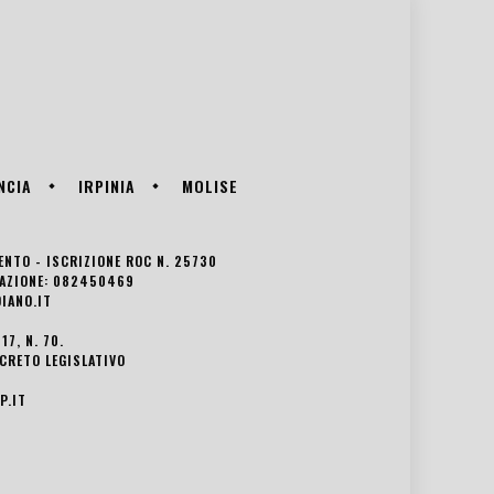
NCIA
IRPINIA
MOLISE
VENTO - ISCRIZIONE ROC N. 25730
EDAZIONE: 082450469
IANO.IT
7, N. 70.
ECRETO LEGISLATIVO
P.IT