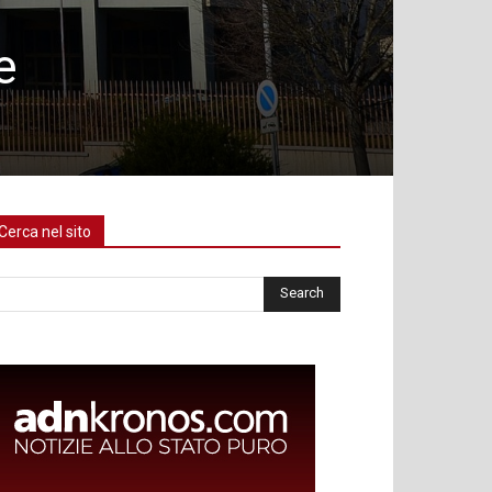
e
Cerca nel sito
rca