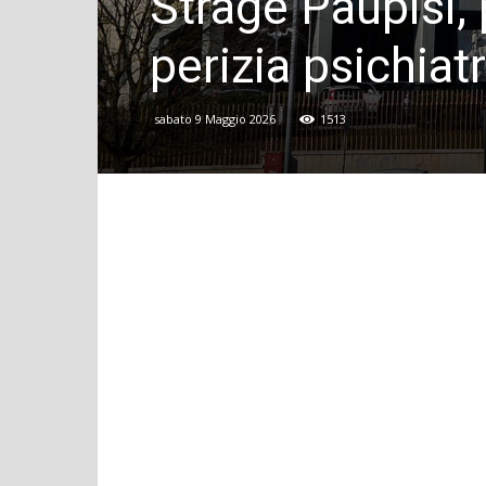
Strage Paupisi, 
perizia psichiat
sabato 9 Maggio 2026
1513