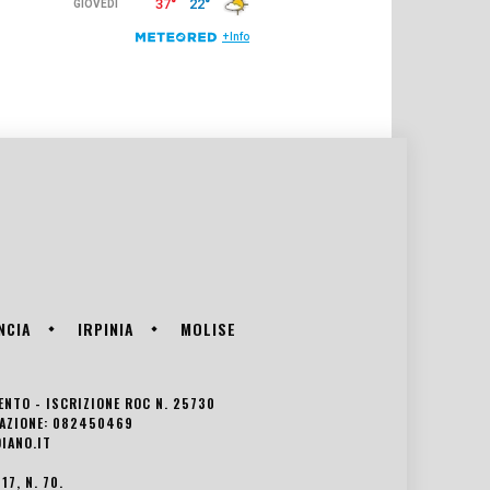
NCIA
IRPINIA
MOLISE
VENTO - ISCRIZIONE ROC N. 25730
EDAZIONE: 082450469
IANO.IT
7, N. 70.