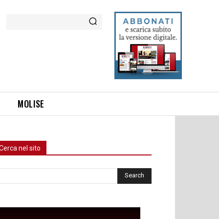
Cerca
MOLISE
Cerca nel sito
rca