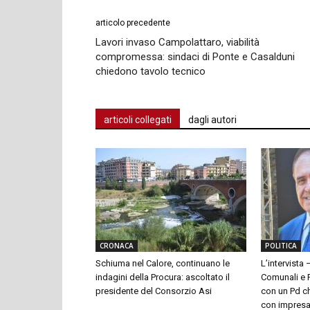
articolo precedente
Lavori invaso Campolattaro, viabilità
compromessa: sindaci di Ponte e Casalduni
chiedono tavolo tecnico
articoli collegati
dagli autori
CRONACA
POLITICA
Schiuma nel Calore, continuano le
L’intervista 
indagini della Procura: ascoltato il
Comunali e P
presidente del Consorzio Asi
con un Pd ch
con impresari