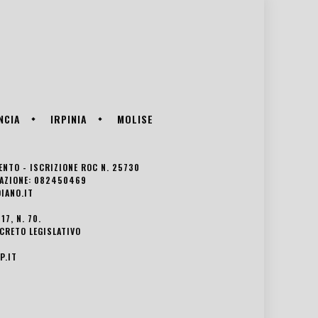
NCIA
IRPINIA
MOLISE
VENTO - ISCRIZIONE ROC N. 25730
EDAZIONE: 082450469
IANO.IT
7, N. 70.
ECRETO LEGISLATIVO
P.IT