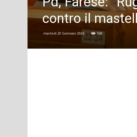
Pd, Farese: “Rug
contro il mastel
martedì 20 Gennaio 2026
559