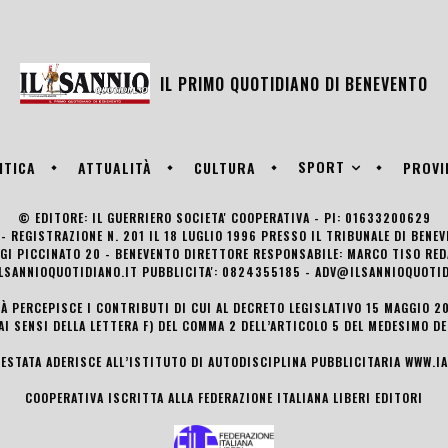
IL PRIMO QUOTIDIANO DI
BENEVENTO
SPORT
ITICA
ATTUALITÀ
CULTURA
PROVI
© EDITORE: IL GUERRIERO SOCIETA' COOPERATIVA - PI: 01633200629
- REGISTRAZIONE N. 201 IL 18 LUGLIO 1996 PRESSO IL TRIBUNALE DI BENE
UIGI PICCINATO 20 - BENEVENTO DIRETTORE RESPONSABILE: MARCO TISO R
LSANNIOQUOTIDIANO.IT PUBBLICITA': 0824355185 - ADV@ILSANNIOQUOTID
TÀ PERCEPISCE I CONTRIBUTI DI CUI AL DECRETO LEGISLATIVO 15 MAGGIO 201
AI SENSI DELLA LETTERA F) DEL COMMA 2 DELL’ARTICOLO 5 DEL MEDESIMO D
TESTATA ADERISCE ALL’ISTITUTO DI AUTODISCIPLINA PUBBLICITARIA
WWW.IA
COOPERATIVA ISCRITTA ALLA FEDERAZIONE ITALIANA LIBERI EDITORI