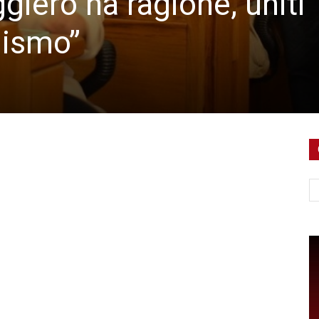
giero ha ragione, uniti
lismo”
Ce