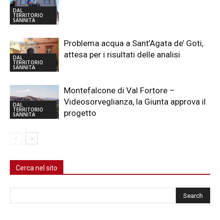
DAL
TERRITORIO
SANNITA
Problema acqua a Sant’Agata de’ Goti,
attesa per i risultati delle analisi
DAL
TERRITORIO
SANNITA
Montefalcone di Val Fortore –
Videosorveglianza, la Giunta approva il
DAL
TERRITORIO
progetto
SANNITA
Cerca nel sito
Cerca