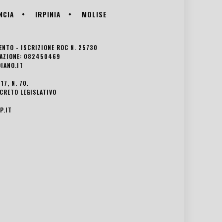
NCIA
IRPINIA
MOLISE
VENTO - ISCRIZIONE ROC N. 25730
EDAZIONE: 082450469
IANO.IT
7, N. 70.
ECRETO LEGISLATIVO
P.IT