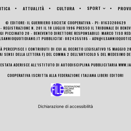
SPORT
ITICA
ATTUALITÀ
CULTURA
PROVI
© EDITORE: IL GUERRIERO SOCIETA' COOPERATIVA - PI: 01633200629
- REGISTRAZIONE N. 201 IL 18 LUGLIO 1996 PRESSO IL TRIBUNALE DI BENE
UIGI PICCINATO 20 - BENEVENTO DIRETTORE RESPONSABILE: MARCO TISO R
LSANNIOQUOTIDIANO.IT PUBBLICITA': 0824355185 - ADV@ILSANNIOQUOTID
TÀ PERCEPISCE I CONTRIBUTI DI CUI AL DECRETO LEGISLATIVO 15 MAGGIO 201
AI SENSI DELLA LETTERA F) DEL COMMA 2 DELL’ARTICOLO 5 DEL MEDESIMO D
TESTATA ADERISCE ALL’ISTITUTO DI AUTODISCIPLINA PUBBLICITARIA
WWW.IA
COOPERATIVA ISCRITTA ALLA FEDERAZIONE ITALIANA LIBERI EDITORI
Dichiarazione di accessibilità