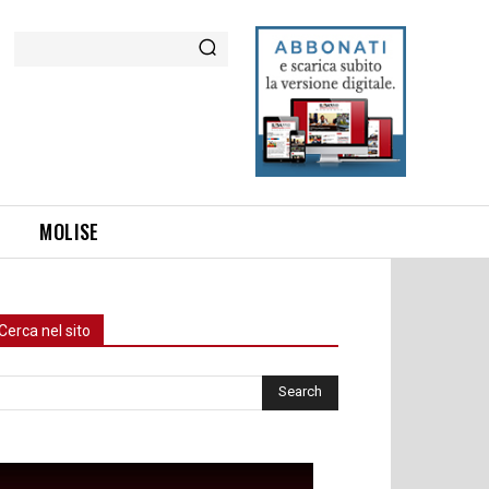
Cerca
MOLISE
Cerca nel sito
rca