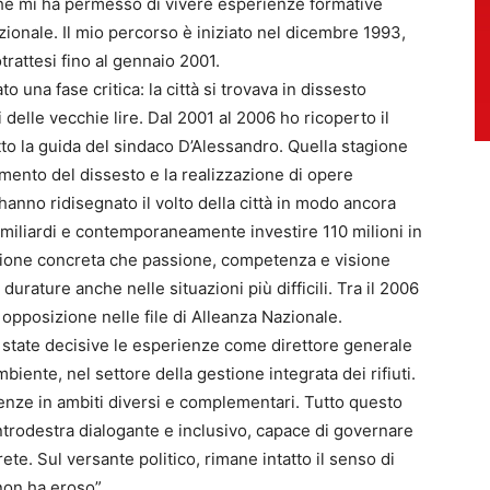
 che mi ha permesso di vivere esperienze formative
zionale. Il mio percorso è iniziato nel dicembre 1993,
trattesi fino al gennaio 2001.
una fase critica: la città si trovava in dissesto
 delle vecchie lire. Dal 2001 al 2006 ho ricoperto il
to la guida del sindaco D’Alessandro. Quella stagione
ramento del dissesto e la realizzazione di opere
hanno ridisegnato il volto della città in modo ancora
miliardi e contemporaneamente investire 110 milioni in
azione concreta che passione, competenza e visione
rature anche nelle situazioni più difficili. Tra il 2006
 opposizione nelle file di Alleanza Nazionale.
o state decisive le esperienze come direttore generale
iente, nel settore della gestione integrata dei rifiuti.
enze in ambiti diversi e complementari. Tutto questo
entrodestra dialogante e inclusivo, capace di governare
te. Sul versante politico, rimane intatto il senso di
non ha eroso”.