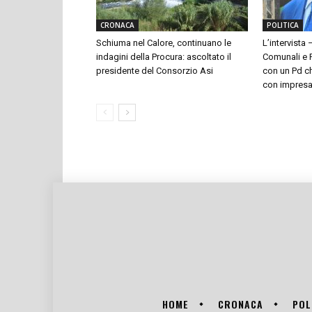
CRONACA
POLITICA
Schiuma nel Calore, continuano le
L’intervista 
indagini della Procura: ascoltato il
Comunali e P
presidente del Consorzio Asi
con un Pd ch
con impresari
HOME
CRONACA
POL