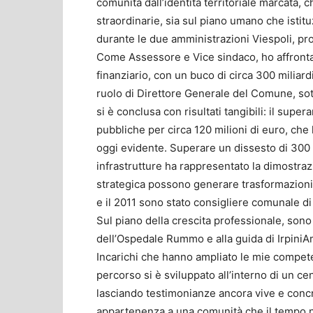
comunità dall’identità territoriale marcata,
straordinarie, sia sul piano umano che istitu
durante le due amministrazioni Viespoli, pro
Come Assessore e Vice sindaco, ho affrontato 
finanziario, con un buco di circa 300 miliardi
ruolo di Direttore Generale del Comune, sot
si è conclusa con risultati tangibili: il supe
pubbliche per circa 120 milioni di euro, che 
oggi evidente. Superare un dissesto di 300 
infrastrutture ha rappresentato la dimostr
strategica possono generare trasformazioni du
e il 2011 sono stato consigliere comunale di
Sul piano della crescita professionale, son
dell’Ospedale Rummo e alla guida di IrpiniAmb
Incarichi che hanno ampliato le mie compet
percorso si è sviluppato all’interno di un c
lasciando testimonianze ancora vive e concre
appartenenza a una comunità che il tempo 