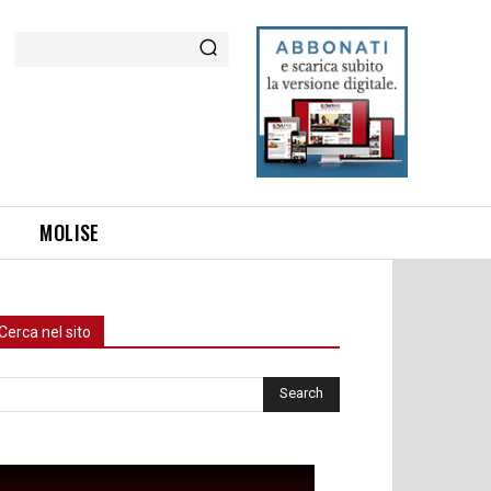
Cerca
MOLISE
Cerca nel sito
rca