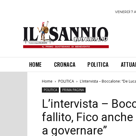
VENERDÌ 7 
HOME
CRONACA
POLITICA
ATTUA
Home
POLITICA
L’intervista – Boccalone: “De Luca
POLITICA
PRIMA PAGINA
L’intervista – Boc
fallito, Fico anche
a governare”