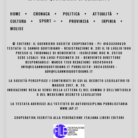
HOME
CRONACA
POLITICA
ATTUALITÀ
SPORT
CULTURA
PROVINCIA
IRPINIA
MOLISE
© EDITORE: IL GUERRIERO SOCIETA' COOPERATIVA - PI: 01633200629
TESTATA: IL SANNIO QUOTIDIANO - REGISTRAZIONE N. 201 IL 18 LUGLIO 1996
PRESSO IL TRIBUNALE DI BENEVENTO - ISCRIZIONE ROC N. 25730
SEDE LEGALE: VIA LUIGI PICCINATO 20 - BENEVENTO DIRETTORE
RESPONSABILE: MARCO TISO REDAZIONE: 082450469
INFO@ILSANNIOQUOTIDIANO.IT PUBBLICITA': 0824355185 -
ADV@ILSANNIOQUOTIDIANO.IT
LA SOCIETÀ PERCEPISCE I CONTRIBUTI DI CUI AL DECRETO LEGISLATIVO 15
MAGGIO 2017, N. 70.
INDICAZIONE RESA AI SENSI DELLA LETTERA F) DEL COMMA 2 DELL’ARTICOLO
5 DEL MEDESIMO DECRETO LEGISLATIVO
LA TESTATA ADERISCE ALL’ISTITUTO DI AUTODISCIPLINA PUBBLICITARIA
WWW.IAP.IT
COOPERATIVA ISCRITTA ALLA FEDERAZIONE ITALIANA LIBERI EDITORI