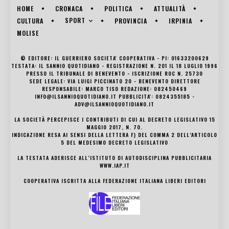
HOME
CRONACA
POLITICA
ATTUALITÀ
SPORT
CULTURA
PROVINCIA
IRPINIA
MOLISE
© EDITORE: IL GUERRIERO SOCIETA' COOPERATIVA - PI: 01633200629
TESTATA: IL SANNIO QUOTIDIANO - REGISTRAZIONE N. 201 IL 18 LUGLIO 1996
PRESSO IL TRIBUNALE DI BENEVENTO - ISCRIZIONE ROC N. 25730
SEDE LEGALE: VIA LUIGI PICCINATO 20 - BENEVENTO DIRETTORE
RESPONSABILE: MARCO TISO REDAZIONE: 082450469
INFO@ILSANNIOQUOTIDIANO.IT PUBBLICITA': 0824355185 -
ADV@ILSANNIOQUOTIDIANO.IT
LA SOCIETÀ PERCEPISCE I CONTRIBUTI DI CUI AL DECRETO LEGISLATIVO 15
MAGGIO 2017, N. 70.
INDICAZIONE RESA AI SENSI DELLA LETTERA F) DEL COMMA 2 DELL’ARTICOLO
5 DEL MEDESIMO DECRETO LEGISLATIVO
LA TESTATA ADERISCE ALL’ISTITUTO DI AUTODISCIPLINA PUBBLICITARIA
WWW.IAP.IT
COOPERATIVA ISCRITTA ALLA FEDERAZIONE ITALIANA LIBERI EDITORI