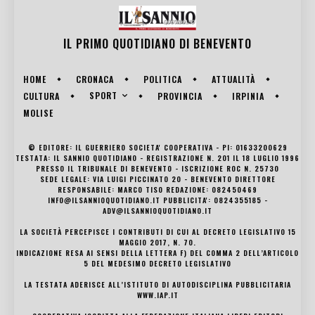
IL PRIMO QUOTIDIANO DI
BENEVENTO
HOME
CRONACA
POLITICA
ATTUALITÀ
SPORT
CULTURA
PROVINCIA
IRPINIA
MOLISE
© EDITORE: IL GUERRIERO SOCIETA' COOPERATIVA - PI: 01633200629
TESTATA: IL SANNIO QUOTIDIANO - REGISTRAZIONE N. 201 IL 18 LUGLIO 1996
PRESSO IL TRIBUNALE DI BENEVENTO - ISCRIZIONE ROC N. 25730
SEDE LEGALE: VIA LUIGI PICCINATO 20 - BENEVENTO DIRETTORE
RESPONSABILE: MARCO TISO REDAZIONE: 082450469
INFO@ILSANNIOQUOTIDIANO.IT PUBBLICITA': 0824355185 -
ADV@ILSANNIOQUOTIDIANO.IT
LA SOCIETÀ PERCEPISCE I CONTRIBUTI DI CUI AL DECRETO LEGISLATIVO 15
MAGGIO 2017, N. 70.
INDICAZIONE RESA AI SENSI DELLA LETTERA F) DEL COMMA 2 DELL’ARTICOLO
5 DEL MEDESIMO DECRETO LEGISLATIVO
LA TESTATA ADERISCE ALL’ISTITUTO DI AUTODISCIPLINA PUBBLICITARIA
WWW.IAP.IT