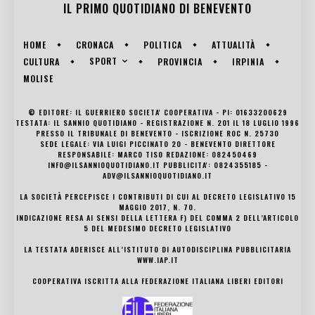
IL PRIMO QUOTIDIANO DI
BENEVENTO
HOME
CRONACA
POLITICA
ATTUALITÀ
SPORT
CULTURA
PROVINCIA
IRPINIA
MOLISE
© EDITORE: IL GUERRIERO SOCIETA' COOPERATIVA - PI: 01633200629
TESTATA: IL SANNIO QUOTIDIANO - REGISTRAZIONE N. 201 IL 18 LUGLIO 1996
PRESSO IL TRIBUNALE DI BENEVENTO - ISCRIZIONE ROC N. 25730
SEDE LEGALE: VIA LUIGI PICCINATO 20 - BENEVENTO DIRETTORE
RESPONSABILE: MARCO TISO REDAZIONE: 082450469
INFO@ILSANNIOQUOTIDIANO.IT PUBBLICITA': 0824355185 -
ADV@ILSANNIOQUOTIDIANO.IT
LA SOCIETÀ PERCEPISCE I CONTRIBUTI DI CUI AL DECRETO LEGISLATIVO 15
MAGGIO 2017, N. 70.
INDICAZIONE RESA AI SENSI DELLA LETTERA F) DEL COMMA 2 DELL’ARTICOLO
5 DEL MEDESIMO DECRETO LEGISLATIVO
LA TESTATA ADERISCE ALL’ISTITUTO DI AUTODISCIPLINA PUBBLICITARIA
WWW.IAP.IT
COOPERATIVA ISCRITTA ALLA FEDERAZIONE ITALIANA LIBERI EDITORI