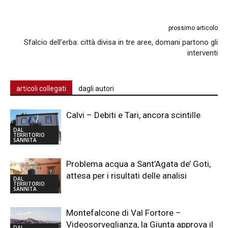
prossimo articolo
Sfalcio dell’erba: città divisa in tre aree, domani partono gli
interventi
articoli collegati
dagli autori
Calvi – Debiti e Tari, ancora scintille
DAL
TERRITORIO
SANNITA
Problema acqua a Sant’Agata de’ Goti,
attesa per i risultati delle analisi
DAL
TERRITORIO
SANNITA
Montefalcone di Val Fortore –
Videosorveglianza, la Giunta approva il
DAL