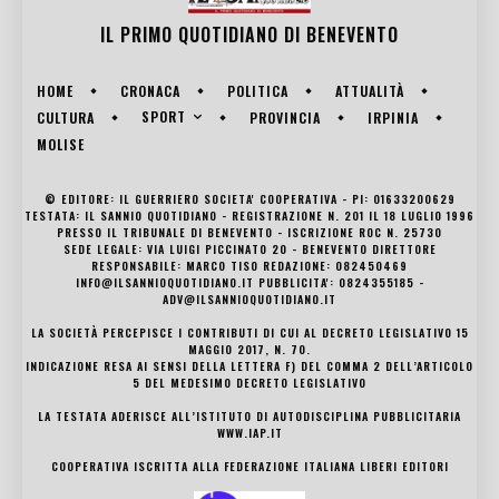
IL PRIMO QUOTIDIANO DI
BENEVENTO
HOME
CRONACA
POLITICA
ATTUALITÀ
SPORT
CULTURA
PROVINCIA
IRPINIA
MOLISE
© EDITORE: IL GUERRIERO SOCIETA' COOPERATIVA - PI: 01633200629
TESTATA: IL SANNIO QUOTIDIANO - REGISTRAZIONE N. 201 IL 18 LUGLIO 1996
PRESSO IL TRIBUNALE DI BENEVENTO - ISCRIZIONE ROC N. 25730
SEDE LEGALE: VIA LUIGI PICCINATO 20 - BENEVENTO DIRETTORE
RESPONSABILE: MARCO TISO REDAZIONE: 082450469
INFO@ILSANNIOQUOTIDIANO.IT PUBBLICITA': 0824355185 -
ADV@ILSANNIOQUOTIDIANO.IT
LA SOCIETÀ PERCEPISCE I CONTRIBUTI DI CUI AL DECRETO LEGISLATIVO 15
MAGGIO 2017, N. 70.
INDICAZIONE RESA AI SENSI DELLA LETTERA F) DEL COMMA 2 DELL’ARTICOLO
5 DEL MEDESIMO DECRETO LEGISLATIVO
LA TESTATA ADERISCE ALL’ISTITUTO DI AUTODISCIPLINA PUBBLICITARIA
WWW.IAP.IT
COOPERATIVA ISCRITTA ALLA FEDERAZIONE ITALIANA LIBERI EDITORI