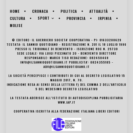
HOME
CRONACA
POLITICA
ATTUALITÀ
SPORT
CULTURA
PROVINCIA
IRPINIA
MOLISE
© EDITORE: IL GUERRIERO SOCIETA' COOPERATIVA - PI: 01633200629
TESTATA: IL SANNIO QUOTIDIANO - REGISTRAZIONE N. 201 IL 18 LUGLIO 1996
PRESSO IL TRIBUNALE DI BENEVENTO - ISCRIZIONE ROC N. 25730
SEDE LEGALE: VIA LUIGI PICCINATO 20 - BENEVENTO DIRETTORE
RESPONSABILE: MARCO TISO REDAZIONE: 082450469
INFO@ILSANNIOQUOTIDIANO.IT PUBBLICITA': 0824355185 -
ADV@ILSANNIOQUOTIDIANO.IT
LA SOCIETÀ PERCEPISCE I CONTRIBUTI DI CUI AL DECRETO LEGISLATIVO 15
MAGGIO 2017, N. 70.
INDICAZIONE RESA AI SENSI DELLA LETTERA F) DEL COMMA 2 DELL’ARTICOLO
5 DEL MEDESIMO DECRETO LEGISLATIVO
LA TESTATA ADERISCE ALL’ISTITUTO DI AUTODISCIPLINA PUBBLICITARIA
WWW.IAP.IT
COOPERATIVA ISCRITTA ALLA FEDERAZIONE ITALIANA LIBERI EDITORI