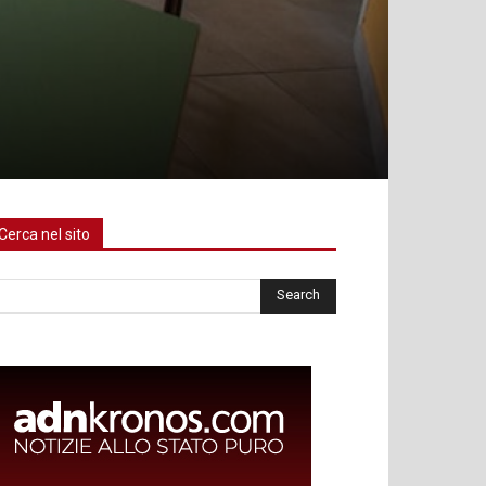
Cerca nel sito
rca