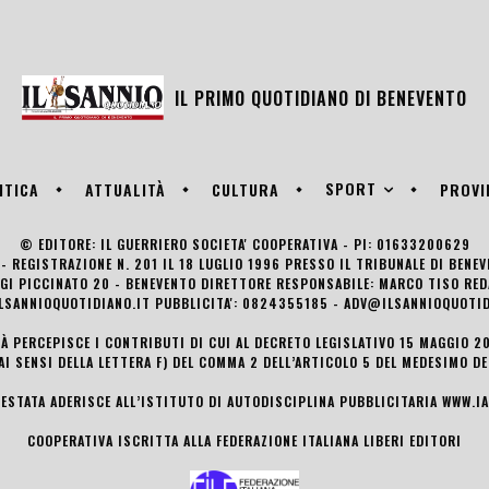
IL PRIMO QUOTIDIANO DI
BENEVENTO
SPORT
ITICA
ATTUALITÀ
CULTURA
PROVI
© EDITORE: IL GUERRIERO SOCIETA' COOPERATIVA - PI: 01633200629
- REGISTRAZIONE N. 201 IL 18 LUGLIO 1996 PRESSO IL TRIBUNALE DI BENE
UIGI PICCINATO 20 - BENEVENTO DIRETTORE RESPONSABILE: MARCO TISO R
LSANNIOQUOTIDIANO.IT PUBBLICITA': 0824355185 - ADV@ILSANNIOQUOTID
TÀ PERCEPISCE I CONTRIBUTI DI CUI AL DECRETO LEGISLATIVO 15 MAGGIO 201
AI SENSI DELLA LETTERA F) DEL COMMA 2 DELL’ARTICOLO 5 DEL MEDESIMO D
TESTATA ADERISCE ALL’ISTITUTO DI AUTODISCIPLINA PUBBLICITARIA
WWW.IA
COOPERATIVA ISCRITTA ALLA FEDERAZIONE ITALIANA LIBERI EDITORI