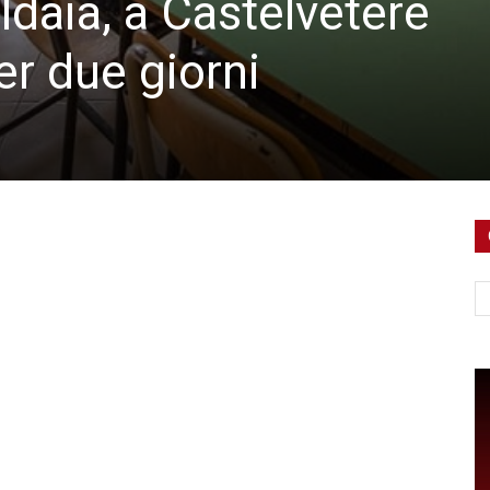
ldaia, a Castelvetere
er due giorni
Ce