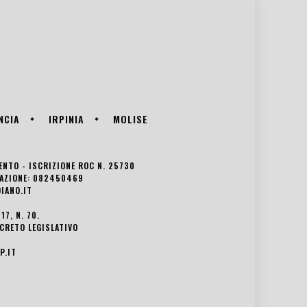
NCIA
IRPINIA
MOLISE
VENTO - ISCRIZIONE ROC N. 25730
EDAZIONE: 082450469
IANO.IT
7, N. 70.
ECRETO LEGISLATIVO
P.IT