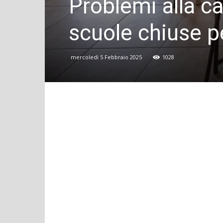
Problemi alla ca
scuole chiuse p
mercoledì 5 Febbraio 2025
1028