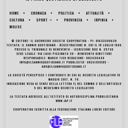
HOME
CRONACA
POLITICA
ATTUALITÀ
SPORT
CULTURA
PROVINCIA
IRPINIA
MOLISE
© EDITORE: IL GUERRIERO SOCIETA' COOPERATIVA - PI: 01633200629
TESTATA: IL SANNIO QUOTIDIANO - REGISTRAZIONE N. 201 IL 18 LUGLIO 1996
PRESSO IL TRIBUNALE DI BENEVENTO - ISCRIZIONE ROC N. 25730
SEDE LEGALE: VIA LUIGI PICCINATO 20 - BENEVENTO DIRETTORE
RESPONSABILE: MARCO TISO REDAZIONE: 082450469
INFO@ILSANNIOQUOTIDIANO.IT PUBBLICITA': 0824355185 -
ADV@ILSANNIOQUOTIDIANO.IT
LA SOCIETÀ PERCEPISCE I CONTRIBUTI DI CUI AL DECRETO LEGISLATIVO 15
MAGGIO 2017, N. 70.
INDICAZIONE RESA AI SENSI DELLA LETTERA F) DEL COMMA 2 DELL’ARTICOLO
5 DEL MEDESIMO DECRETO LEGISLATIVO
LA TESTATA ADERISCE ALL’ISTITUTO DI AUTODISCIPLINA PUBBLICITARIA
WWW.IAP.IT
COOPERATIVA ISCRITTA ALLA FEDERAZIONE ITALIANA LIBERI EDITORI