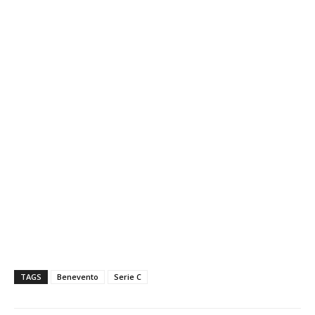
TAGS
Benevento
Serie C