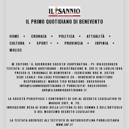
IL PRIMO QUOTIDIANO DI
BENEVENTO
HOME
CRONACA
POLITICA
ATTUALITÀ
SPORT
CULTURA
PROVINCIA
IRPINIA
MOLISE
© EDITORE: IL GUERRIERO SOCIETA' COOPERATIVA - PI: 01633200629
TESTATA: IL SANNIO QUOTIDIANO - REGISTRAZIONE N. 201 IL 18 LUGLIO 1996
PRESSO IL TRIBUNALE DI BENEVENTO - ISCRIZIONE ROC N. 25730
SEDE LEGALE: VIA LUIGI PICCINATO 20 - BENEVENTO DIRETTORE
RESPONSABILE: MARCO TISO REDAZIONE: 082450469
INFO@ILSANNIOQUOTIDIANO.IT PUBBLICITA': 0824355185 -
ADV@ILSANNIOQUOTIDIANO.IT
LA SOCIETÀ PERCEPISCE I CONTRIBUTI DI CUI AL DECRETO LEGISLATIVO 15
MAGGIO 2017, N. 70.
INDICAZIONE RESA AI SENSI DELLA LETTERA F) DEL COMMA 2 DELL’ARTICOLO
5 DEL MEDESIMO DECRETO LEGISLATIVO
LA TESTATA ADERISCE ALL’ISTITUTO DI AUTODISCIPLINA PUBBLICITARIA
WWW.IAP.IT