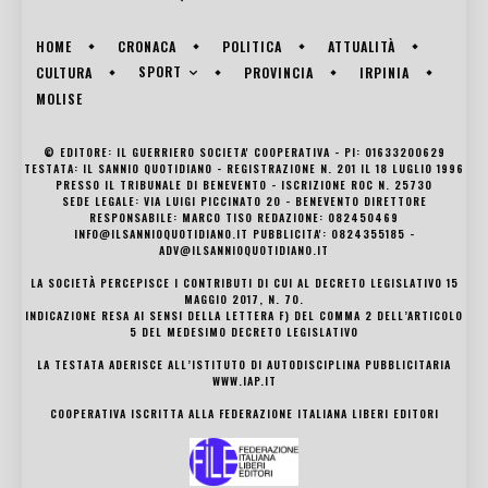
HOME
CRONACA
POLITICA
ATTUALITÀ
SPORT
CULTURA
PROVINCIA
IRPINIA
MOLISE
© EDITORE: IL GUERRIERO SOCIETA' COOPERATIVA - PI: 01633200629
TESTATA: IL SANNIO QUOTIDIANO - REGISTRAZIONE N. 201 IL 18 LUGLIO 1996
PRESSO IL TRIBUNALE DI BENEVENTO - ISCRIZIONE ROC N. 25730
SEDE LEGALE: VIA LUIGI PICCINATO 20 - BENEVENTO DIRETTORE
RESPONSABILE: MARCO TISO REDAZIONE: 082450469
INFO@ILSANNIOQUOTIDIANO.IT PUBBLICITA': 0824355185 -
ADV@ILSANNIOQUOTIDIANO.IT
LA SOCIETÀ PERCEPISCE I CONTRIBUTI DI CUI AL DECRETO LEGISLATIVO 15
MAGGIO 2017, N. 70.
INDICAZIONE RESA AI SENSI DELLA LETTERA F) DEL COMMA 2 DELL’ARTICOLO
5 DEL MEDESIMO DECRETO LEGISLATIVO
LA TESTATA ADERISCE ALL’ISTITUTO DI AUTODISCIPLINA PUBBLICITARIA
WWW.IAP.IT
COOPERATIVA ISCRITTA ALLA FEDERAZIONE ITALIANA LIBERI EDITORI