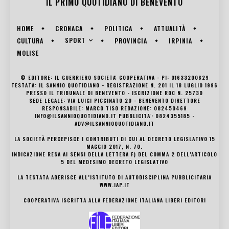
IL PRIMO QUOTIDIANO DI
BENEVENTO
HOME
CRONACA
POLITICA
ATTUALITÀ
SPORT
CULTURA
PROVINCIA
IRPINIA
MOLISE
© EDITORE: IL GUERRIERO SOCIETA' COOPERATIVA - PI: 01633200629
TESTATA: IL SANNIO QUOTIDIANO - REGISTRAZIONE N. 201 IL 18 LUGLIO 1996
PRESSO IL TRIBUNALE DI BENEVENTO - ISCRIZIONE ROC N. 25730
SEDE LEGALE: VIA LUIGI PICCINATO 20 - BENEVENTO DIRETTORE
RESPONSABILE: MARCO TISO REDAZIONE: 082450469
INFO@ILSANNIOQUOTIDIANO.IT PUBBLICITA': 0824355185 -
ADV@ILSANNIOQUOTIDIANO.IT
LA SOCIETÀ PERCEPISCE I CONTRIBUTI DI CUI AL DECRETO LEGISLATIVO 15
MAGGIO 2017, N. 70.
INDICAZIONE RESA AI SENSI DELLA LETTERA F) DEL COMMA 2 DELL’ARTICOLO
5 DEL MEDESIMO DECRETO LEGISLATIVO
LA TESTATA ADERISCE ALL’ISTITUTO DI AUTODISCIPLINA PUBBLICITARIA
WWW.IAP.IT
COOPERATIVA ISCRITTA ALLA FEDERAZIONE ITALIANA LIBERI EDITORI