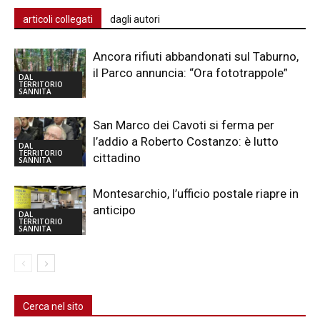
articoli collegati
dagli autori
Ancora rifiuti abbandonati sul Taburno,
il Parco annuncia: “Ora fototrappole”
DAL
TERRITORIO
SANNITA
San Marco dei Cavoti si ferma per
l’addio a Roberto Costanzo: è lutto
DAL
TERRITORIO
cittadino
SANNITA
Montesarchio, l’ufficio postale riapre in
anticipo
DAL
TERRITORIO
SANNITA
Cerca nel sito