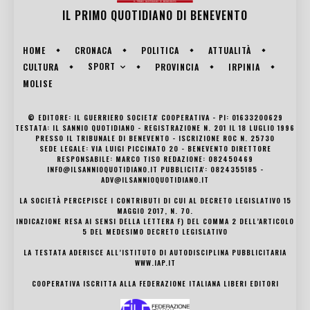
IL PRIMO QUOTIDIANO DI
BENEVENTO
HOME
CRONACA
POLITICA
ATTUALITÀ
SPORT
CULTURA
PROVINCIA
IRPINIA
MOLISE
© EDITORE: IL GUERRIERO SOCIETA' COOPERATIVA - PI: 01633200629
TESTATA: IL SANNIO QUOTIDIANO - REGISTRAZIONE N. 201 IL 18 LUGLIO 1996
PRESSO IL TRIBUNALE DI BENEVENTO - ISCRIZIONE ROC N. 25730
SEDE LEGALE: VIA LUIGI PICCINATO 20 - BENEVENTO DIRETTORE
RESPONSABILE: MARCO TISO REDAZIONE: 082450469
INFO@ILSANNIOQUOTIDIANO.IT PUBBLICITA': 0824355185 -
ADV@ILSANNIOQUOTIDIANO.IT
LA SOCIETÀ PERCEPISCE I CONTRIBUTI DI CUI AL DECRETO LEGISLATIVO 15
MAGGIO 2017, N. 70.
INDICAZIONE RESA AI SENSI DELLA LETTERA F) DEL COMMA 2 DELL’ARTICOLO
5 DEL MEDESIMO DECRETO LEGISLATIVO
LA TESTATA ADERISCE ALL’ISTITUTO DI AUTODISCIPLINA PUBBLICITARIA
WWW.IAP.IT
COOPERATIVA ISCRITTA ALLA FEDERAZIONE ITALIANA LIBERI EDITORI