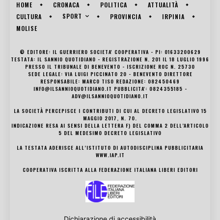
HOME
CRONACA
POLITICA
ATTUALITÀ
SPORT
CULTURA
PROVINCIA
IRPINIA
MOLISE
© EDITORE: IL GUERRIERO SOCIETA' COOPERATIVA - PI: 01633200629
TESTATA: IL SANNIO QUOTIDIANO - REGISTRAZIONE N. 201 IL 18 LUGLIO 1996
PRESSO IL TRIBUNALE DI BENEVENTO - ISCRIZIONE ROC N. 25730
SEDE LEGALE: VIA LUIGI PICCINATO 20 - BENEVENTO DIRETTORE
RESPONSABILE: MARCO TISO REDAZIONE: 082450469
INFO@ILSANNIOQUOTIDIANO.IT PUBBLICITA': 0824355185 -
ADV@ILSANNIOQUOTIDIANO.IT
LA SOCIETÀ PERCEPISCE I CONTRIBUTI DI CUI AL DECRETO LEGISLATIVO 15
MAGGIO 2017, N. 70.
INDICAZIONE RESA AI SENSI DELLA LETTERA F) DEL COMMA 2 DELL’ARTICOLO
5 DEL MEDESIMO DECRETO LEGISLATIVO
LA TESTATA ADERISCE ALL’ISTITUTO DI AUTODISCIPLINA PUBBLICITARIA
WWW.IAP.IT
COOPERATIVA ISCRITTA ALLA FEDERAZIONE ITALIANA LIBERI EDITORI
Dichiarazione di accessibilità