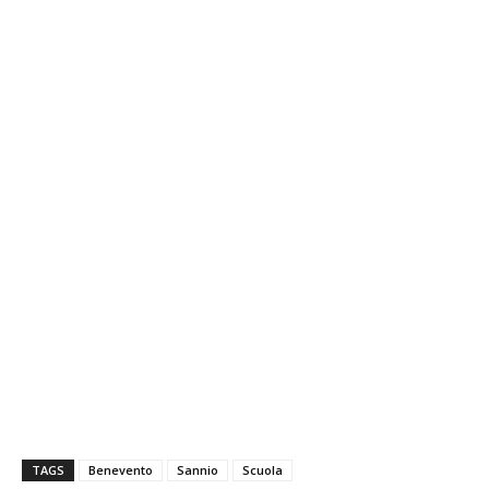
TAGS
Benevento
Sannio
Scuola