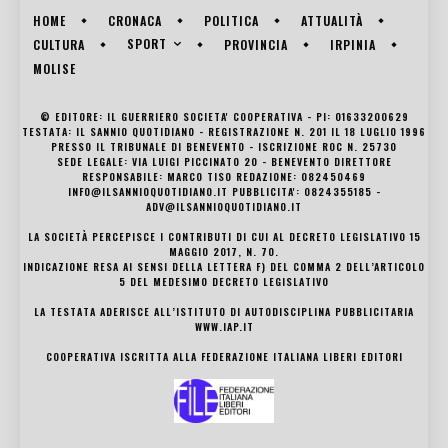
HOME
CRONACA
POLITICA
ATTUALITÀ
SPORT
CULTURA
PROVINCIA
IRPINIA
MOLISE
© EDITORE: IL GUERRIERO SOCIETA' COOPERATIVA - PI: 01633200629
TESTATA: IL SANNIO QUOTIDIANO - REGISTRAZIONE N. 201 IL 18 LUGLIO 1996
PRESSO IL TRIBUNALE DI BENEVENTO - ISCRIZIONE ROC N. 25730
SEDE LEGALE: VIA LUIGI PICCINATO 20 - BENEVENTO DIRETTORE
RESPONSABILE: MARCO TISO REDAZIONE: 082450469
INFO@ILSANNIOQUOTIDIANO.IT PUBBLICITA': 0824355185 -
ADV@ILSANNIOQUOTIDIANO.IT
LA SOCIETÀ PERCEPISCE I CONTRIBUTI DI CUI AL DECRETO LEGISLATIVO 15
MAGGIO 2017, N. 70.
INDICAZIONE RESA AI SENSI DELLA LETTERA F) DEL COMMA 2 DELL’ARTICOLO
5 DEL MEDESIMO DECRETO LEGISLATIVO
LA TESTATA ADERISCE ALL’ISTITUTO DI AUTODISCIPLINA PUBBLICITARIA
WWW.IAP.IT
COOPERATIVA ISCRITTA ALLA FEDERAZIONE ITALIANA LIBERI EDITORI