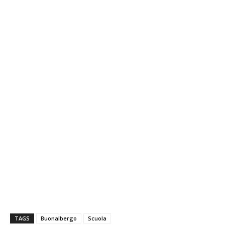
TAGS
Buonalbergo
Scuola