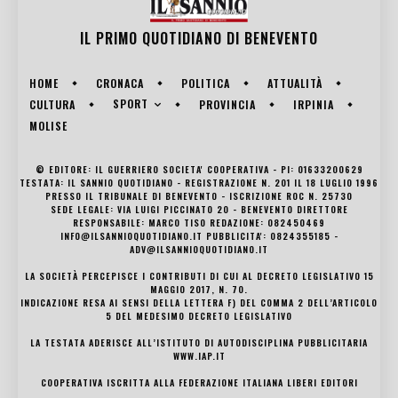
IL PRIMO QUOTIDIANO DI
BENEVENTO
HOME
CRONACA
POLITICA
ATTUALITÀ
SPORT
CULTURA
PROVINCIA
IRPINIA
MOLISE
© EDITORE: IL GUERRIERO SOCIETA' COOPERATIVA - PI: 01633200629
TESTATA: IL SANNIO QUOTIDIANO - REGISTRAZIONE N. 201 IL 18 LUGLIO 1996
PRESSO IL TRIBUNALE DI BENEVENTO - ISCRIZIONE ROC N. 25730
SEDE LEGALE: VIA LUIGI PICCINATO 20 - BENEVENTO DIRETTORE
RESPONSABILE: MARCO TISO REDAZIONE: 082450469
INFO@ILSANNIOQUOTIDIANO.IT PUBBLICITA': 0824355185 -
ADV@ILSANNIOQUOTIDIANO.IT
LA SOCIETÀ PERCEPISCE I CONTRIBUTI DI CUI AL DECRETO LEGISLATIVO 15
MAGGIO 2017, N. 70.
INDICAZIONE RESA AI SENSI DELLA LETTERA F) DEL COMMA 2 DELL’ARTICOLO
5 DEL MEDESIMO DECRETO LEGISLATIVO
LA TESTATA ADERISCE ALL’ISTITUTO DI AUTODISCIPLINA PUBBLICITARIA
WWW.IAP.IT
COOPERATIVA ISCRITTA ALLA FEDERAZIONE ITALIANA LIBERI EDITORI