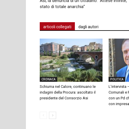
Asl, la denuncia di un cittadino: “Attese infinite,
stato di totale anarchia”
articoli collegati
dagli autori
CRONACA
POLITICA
Schiuma nel Calore, continuano le
L’intervista 
indagini della Procura: ascoltato il
Comunali e P
presidente del Consorzio Asi
con un Pd ch
con impresari