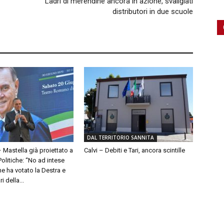
Ladri di merendine ancora in azione, svaligiati
distributori in due scuole
DAL TERRITORIO SANNITA
– Mastella già proiettato a
Calvi – Debiti e Tari, ancora scintille
olitiche: “No ad intese
e ha votato la Destra e
 della...