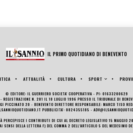
IL PRIMO QUOTIDIANO DI
BENEVENTO
SPORT
ITICA
ATTUALITÀ
CULTURA
PROVI
© EDITORE: IL GUERRIERO SOCIETA' COOPERATIVA - PI: 01633200629
- REGISTRAZIONE N. 201 IL 18 LUGLIO 1996 PRESSO IL TRIBUNALE DI BENE
UIGI PICCINATO 20 - BENEVENTO DIRETTORE RESPONSABILE: MARCO TISO R
LSANNIOQUOTIDIANO.IT PUBBLICITA': 0824355185 - ADV@ILSANNIOQUOTID
TÀ PERCEPISCE I CONTRIBUTI DI CUI AL DECRETO LEGISLATIVO 15 MAGGIO 201
AI SENSI DELLA LETTERA F) DEL COMMA 2 DELL’ARTICOLO 5 DEL MEDESIMO D