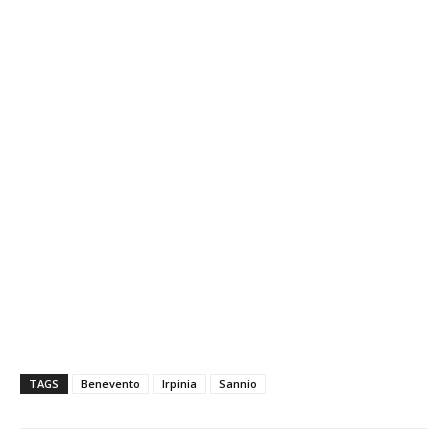
TAGS
Benevento
Irpinia
Sannio