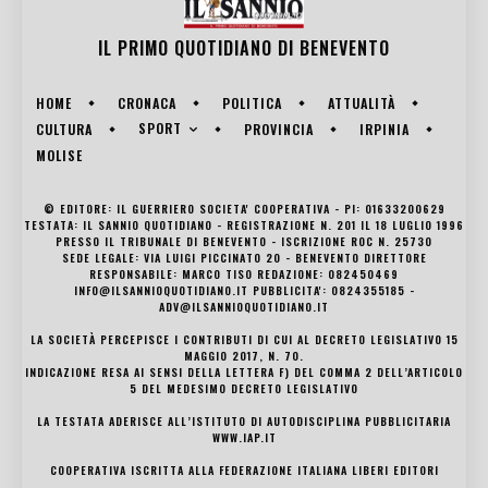
IL PRIMO QUOTIDIANO DI
BENEVENTO
HOME
CRONACA
POLITICA
ATTUALITÀ
SPORT
CULTURA
PROVINCIA
IRPINIA
MOLISE
© EDITORE: IL GUERRIERO SOCIETA' COOPERATIVA - PI: 01633200629
TESTATA: IL SANNIO QUOTIDIANO - REGISTRAZIONE N. 201 IL 18 LUGLIO 1996
PRESSO IL TRIBUNALE DI BENEVENTO - ISCRIZIONE ROC N. 25730
SEDE LEGALE: VIA LUIGI PICCINATO 20 - BENEVENTO DIRETTORE
RESPONSABILE: MARCO TISO REDAZIONE: 082450469
INFO@ILSANNIOQUOTIDIANO.IT PUBBLICITA': 0824355185 -
ADV@ILSANNIOQUOTIDIANO.IT
LA SOCIETÀ PERCEPISCE I CONTRIBUTI DI CUI AL DECRETO LEGISLATIVO 15
MAGGIO 2017, N. 70.
INDICAZIONE RESA AI SENSI DELLA LETTERA F) DEL COMMA 2 DELL’ARTICOLO
5 DEL MEDESIMO DECRETO LEGISLATIVO
LA TESTATA ADERISCE ALL’ISTITUTO DI AUTODISCIPLINA PUBBLICITARIA
WWW.IAP.IT
COOPERATIVA ISCRITTA ALLA FEDERAZIONE ITALIANA LIBERI EDITORI