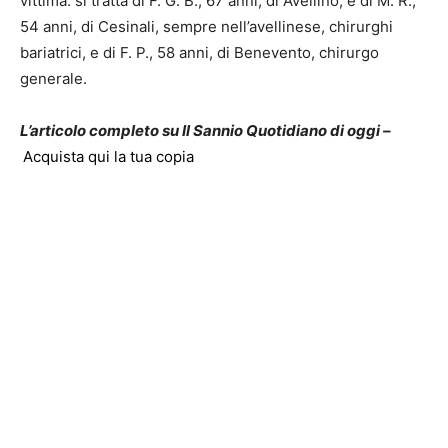
vittima: si tratta di F. G. B., 67 anni, di Avellino, e di M. R.,
54 anni, di Cesinali, sempre nell’avellinese, chirurghi
bariatrici, e di F. P., 58 anni, di Benevento, chirurgo
generale.
L’articolo completo su Il Sannio Quotidiano di oggi –
Acquista qui la tua copia