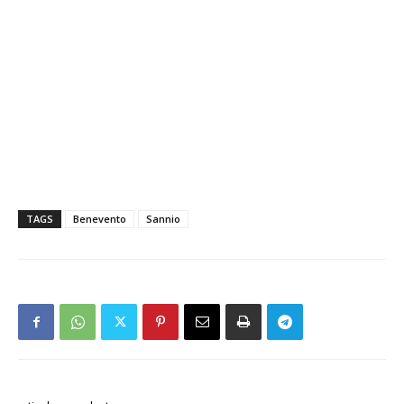
TAGS
Benevento
Sannio