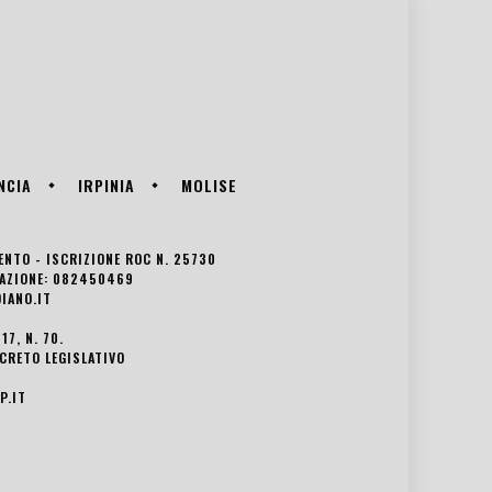
NCIA
IRPINIA
MOLISE
VENTO - ISCRIZIONE ROC N. 25730
EDAZIONE: 082450469
IANO.IT
7, N. 70.
ECRETO LEGISLATIVO
P.IT