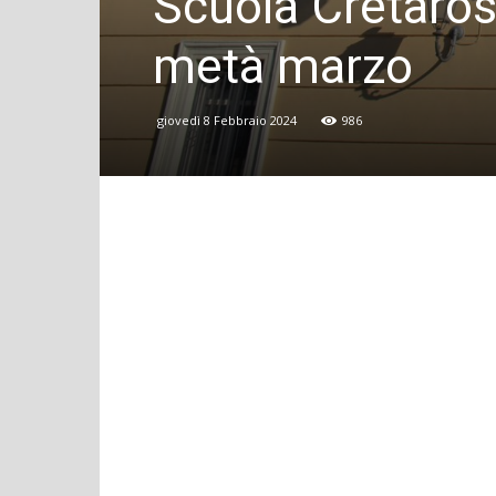
Scuola Cretarossa
metà marzo
giovedì 8 Febbraio 2024
986