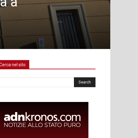
ta a
Cerca nel sito
rca