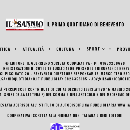
IL PRIMO QUOTIDIANO DI
BENEVENTO
SPORT
ITICA
ATTUALITÀ
CULTURA
PROVI
© EDITORE: IL GUERRIERO SOCIETA' COOPERATIVA - PI: 01633200629
- REGISTRAZIONE N. 201 IL 18 LUGLIO 1996 PRESSO IL TRIBUNALE DI BENE
UIGI PICCINATO 20 - BENEVENTO DIRETTORE RESPONSABILE: MARCO TISO R
LSANNIOQUOTIDIANO.IT PUBBLICITA': 0824355185 - ADV@ILSANNIOQUOTID
TÀ PERCEPISCE I CONTRIBUTI DI CUI AL DECRETO LEGISLATIVO 15 MAGGIO 201
AI SENSI DELLA LETTERA F) DEL COMMA 2 DELL’ARTICOLO 5 DEL MEDESIMO D
TESTATA ADERISCE ALL’ISTITUTO DI AUTODISCIPLINA PUBBLICITARIA
WWW.IA
COOPERATIVA ISCRITTA ALLA FEDERAZIONE ITALIANA LIBERI EDITORI