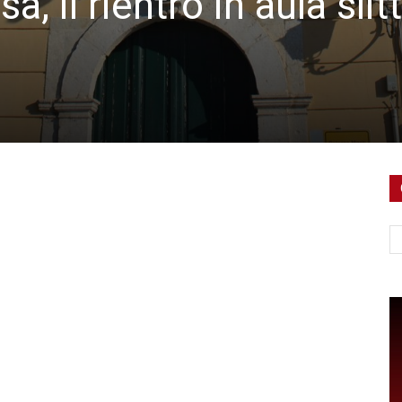
, il rientro in aula slit
Ce