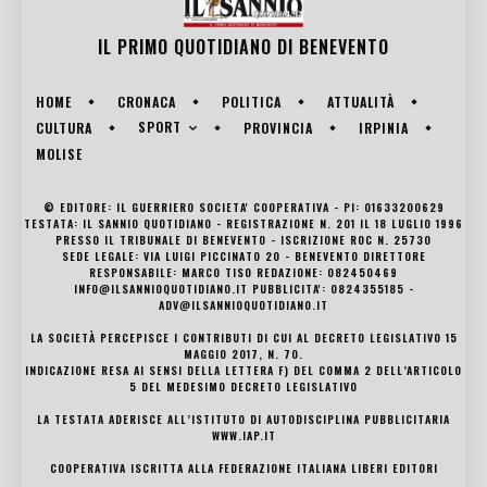
IL PRIMO QUOTIDIANO DI
BENEVENTO
HOME
CRONACA
POLITICA
ATTUALITÀ
SPORT
CULTURA
PROVINCIA
IRPINIA
MOLISE
© EDITORE: IL GUERRIERO SOCIETA' COOPERATIVA - PI: 01633200629
TESTATA: IL SANNIO QUOTIDIANO - REGISTRAZIONE N. 201 IL 18 LUGLIO 1996
PRESSO IL TRIBUNALE DI BENEVENTO - ISCRIZIONE ROC N. 25730
SEDE LEGALE: VIA LUIGI PICCINATO 20 - BENEVENTO DIRETTORE
RESPONSABILE: MARCO TISO REDAZIONE: 082450469
INFO@ILSANNIOQUOTIDIANO.IT PUBBLICITA': 0824355185 -
ADV@ILSANNIOQUOTIDIANO.IT
LA SOCIETÀ PERCEPISCE I CONTRIBUTI DI CUI AL DECRETO LEGISLATIVO 15
MAGGIO 2017, N. 70.
INDICAZIONE RESA AI SENSI DELLA LETTERA F) DEL COMMA 2 DELL’ARTICOLO
5 DEL MEDESIMO DECRETO LEGISLATIVO
LA TESTATA ADERISCE ALL’ISTITUTO DI AUTODISCIPLINA PUBBLICITARIA
WWW.IAP.IT
COOPERATIVA ISCRITTA ALLA FEDERAZIONE ITALIANA LIBERI EDITORI