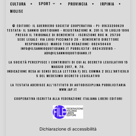
SPORT
CULTURA
PROVINCIA
IRPINIA
MOLISE
© EDITORE: IL GUERRIERO SOCIETA' COOPERATIVA - PI: 01633200629
TESTATA: IL SANNIO QUOTIDIANO - REGISTRAZIONE N. 201 IL 18 LUGLIO 1996
PRESSO IL TRIBUNALE DI BENEVENTO - ISCRIZIONE ROC N. 25730
SEDE LEGALE: VIA LUIGI PICCINATO 20 - BENEVENTO DIRETTORE
RESPONSABILE: MARCO TISO REDAZIONE: 082450469
INFO@ILSANNIOQUOTIDIANO.IT PUBBLICITA': 0824355185 -
ADV@ILSANNIOQUOTIDIANO.IT
LA SOCIETÀ PERCEPISCE I CONTRIBUTI DI CUI AL DECRETO LEGISLATIVO 15
MAGGIO 2017, N. 70.
INDICAZIONE RESA AI SENSI DELLA LETTERA F) DEL COMMA 2 DELL’ARTICOLO
5 DEL MEDESIMO DECRETO LEGISLATIVO
LA TESTATA ADERISCE ALL’ISTITUTO DI AUTODISCIPLINA PUBBLICITARIA
WWW.IAP.IT
COOPERATIVA ISCRITTA ALLA FEDERAZIONE ITALIANA LIBERI EDITORI
Dichiarazione di accessibilità