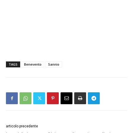
TAGS
Benevento
Sannio
articolo precedente