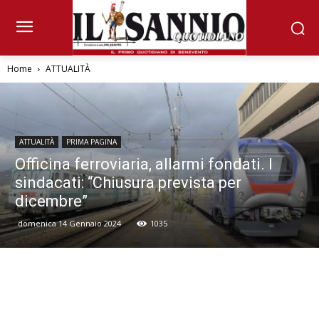
Home
ATTUALITÀ
ATTUALITÀ
PRIMA PAGINA
Officina ferroviaria, allarmi fondati. I
sindacati: “Chiusura prevista per
dicembre”
domenica 14 Gennaio 2024
1035