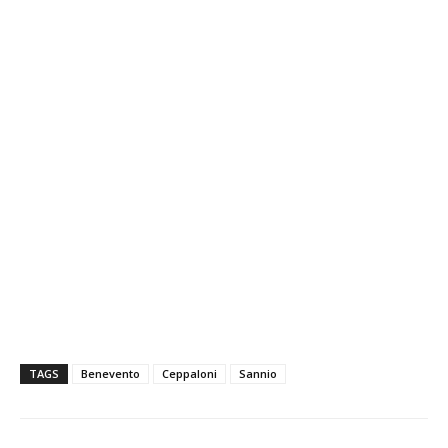
TAGS
Benevento
Ceppaloni
Sannio