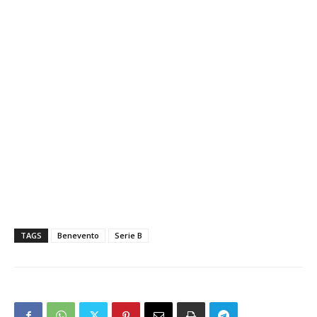
TAGS
Benevento
Serie B