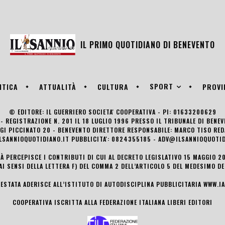
IL PRIMO QUOTIDIANO DI
BENEVENTO
SPORT
ITICA
ATTUALITÀ
CULTURA
PROVI
© EDITORE: IL GUERRIERO SOCIETA' COOPERATIVA - PI: 01633200629
- REGISTRAZIONE N. 201 IL 18 LUGLIO 1996 PRESSO IL TRIBUNALE DI BENE
UIGI PICCINATO 20 - BENEVENTO DIRETTORE RESPONSABILE: MARCO TISO R
LSANNIOQUOTIDIANO.IT PUBBLICITA': 0824355185 - ADV@ILSANNIOQUOTID
TÀ PERCEPISCE I CONTRIBUTI DI CUI AL DECRETO LEGISLATIVO 15 MAGGIO 201
AI SENSI DELLA LETTERA F) DEL COMMA 2 DELL’ARTICOLO 5 DEL MEDESIMO D
TESTATA ADERISCE ALL’ISTITUTO DI AUTODISCIPLINA PUBBLICITARIA
WWW.IA
COOPERATIVA ISCRITTA ALLA FEDERAZIONE ITALIANA LIBERI EDITORI