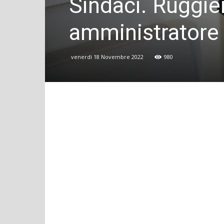
Sindaci. Ruggie
amministratore t
venerdì 18 Novembre 2022
980