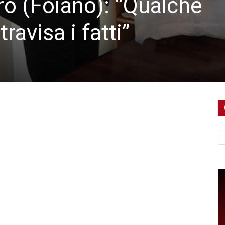
ro (Foiano): “Qualche
ravisa i fatti”
Ce