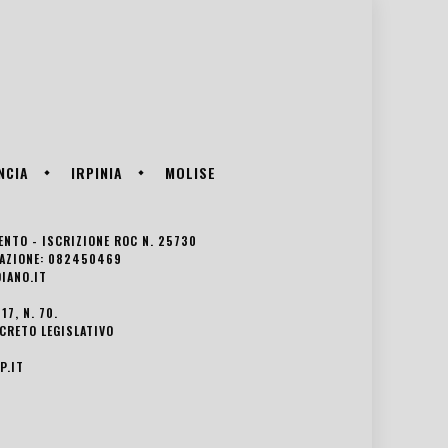
NCIA
IRPINIA
MOLISE
VENTO - ISCRIZIONE ROC N. 25730
EDAZIONE: 082450469
IANO.IT
7, N. 70.
ECRETO LEGISLATIVO
P.IT