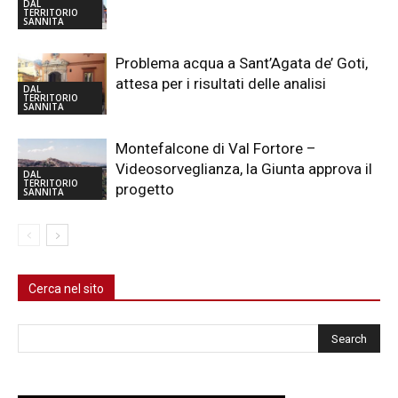
DAL
TERRITORIO
SANNITA
Problema acqua a Sant’Agata de’ Goti,
attesa per i risultati delle analisi
DAL
TERRITORIO
SANNITA
Montefalcone di Val Fortore –
Videosorveglianza, la Giunta approva il
DAL
TERRITORIO
progetto
SANNITA
Cerca nel sito
Cerca