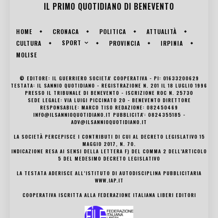
IL PRIMO QUOTIDIANO DI
BENEVENTO
HOME
CRONACA
POLITICA
ATTUALITÀ
SPORT
CULTURA
PROVINCIA
IRPINIA
MOLISE
© EDITORE: IL GUERRIERO SOCIETA' COOPERATIVA - PI: 01633200629
TESTATA: IL SANNIO QUOTIDIANO - REGISTRAZIONE N. 201 IL 18 LUGLIO 1996
PRESSO IL TRIBUNALE DI BENEVENTO - ISCRIZIONE ROC N. 25730
SEDE LEGALE: VIA LUIGI PICCINATO 20 - BENEVENTO DIRETTORE
RESPONSABILE: MARCO TISO REDAZIONE: 082450469
INFO@ILSANNIOQUOTIDIANO.IT PUBBLICITA': 0824355185 -
ADV@ILSANNIOQUOTIDIANO.IT
LA SOCIETÀ PERCEPISCE I CONTRIBUTI DI CUI AL DECRETO LEGISLATIVO 15
MAGGIO 2017, N. 70.
INDICAZIONE RESA AI SENSI DELLA LETTERA F) DEL COMMA 2 DELL’ARTICOLO
5 DEL MEDESIMO DECRETO LEGISLATIVO
LA TESTATA ADERISCE ALL’ISTITUTO DI AUTODISCIPLINA PUBBLICITARIA
WWW.IAP.IT
COOPERATIVA ISCRITTA ALLA FEDERAZIONE ITALIANA LIBERI EDITORI