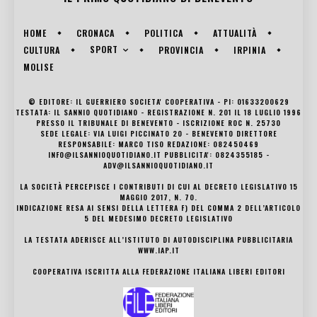
HOME
CRONACA
POLITICA
ATTUALITÀ
SPORT
CULTURA
PROVINCIA
IRPINIA
MOLISE
© EDITORE: IL GUERRIERO SOCIETA' COOPERATIVA - PI: 01633200629
TESTATA: IL SANNIO QUOTIDIANO - REGISTRAZIONE N. 201 IL 18 LUGLIO 1996
PRESSO IL TRIBUNALE DI BENEVENTO - ISCRIZIONE ROC N. 25730
SEDE LEGALE: VIA LUIGI PICCINATO 20 - BENEVENTO DIRETTORE
RESPONSABILE: MARCO TISO REDAZIONE: 082450469
INFO@ILSANNIOQUOTIDIANO.IT PUBBLICITA': 0824355185 -
ADV@ILSANNIOQUOTIDIANO.IT
LA SOCIETÀ PERCEPISCE I CONTRIBUTI DI CUI AL DECRETO LEGISLATIVO 15
MAGGIO 2017, N. 70.
INDICAZIONE RESA AI SENSI DELLA LETTERA F) DEL COMMA 2 DELL’ARTICOLO
5 DEL MEDESIMO DECRETO LEGISLATIVO
LA TESTATA ADERISCE ALL’ISTITUTO DI AUTODISCIPLINA PUBBLICITARIA
WWW.IAP.IT
COOPERATIVA ISCRITTA ALLA FEDERAZIONE ITALIANA LIBERI EDITORI